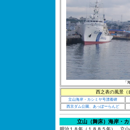
「
西之表の風景（
立山海岸・カシミヤ号漂着碑
西京ダム公園、あっぽーらんど
立山（舞床）海岸・カ
明治１８年（１８８５年）、立山