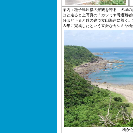
案内：種子島屈指の景観を誇る「犬城の
ほど走ると上写真の「カシミヤ号遭難者
分ほど下ると碑の建つ立山海岸に着く。
８年に完成したという立派なカシミヤ橋
橋か