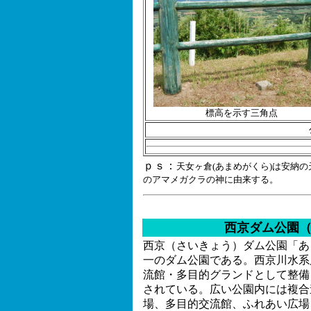
標高を示す三角点
ｐｓ：
天女ヶ倉(あまめがくら)は安納
のアマメガクラの神に由来する。
西京ダム公園
西京（さいきょう）ダム公園「あ
一のダム公園である。西京川水系
流館・多目的グランドとして整備
されている。広い公園内には複合
場、多目的交流館、ふれあい広場