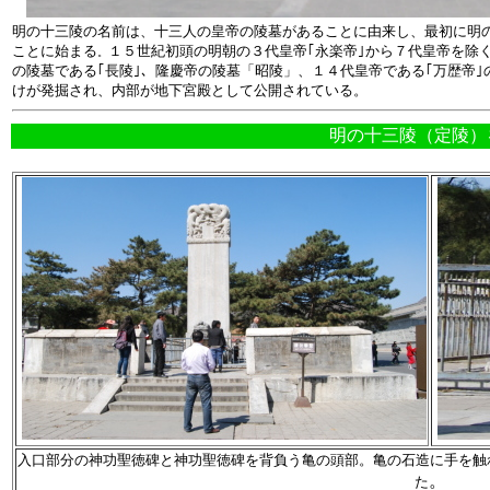
明の十三陵の名前は、十三人の皇帝の陵墓があることに由来し、最初に明
ことに始まる
１５世紀初頭の明朝の３代皇帝｢永楽帝｣から７代皇帝を除
。
の陵墓である｢長陵｣、隆慶帝の陵墓「昭陵」、１４代皇帝である｢万歴帝｣
けが発掘され、内部が地下宮殿として公開されている。
明の十三陵（定陵）
入口部分の神功聖徳碑と神功聖徳碑を背負う亀の頭部。亀の石造に手を触
。
た