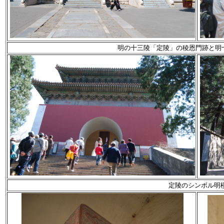
明の十三陵「定陵」の稜恩門跡と明
定陵のシンボル明