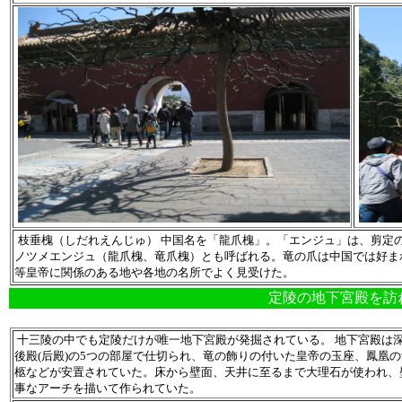
枝垂槐（しだれえんじゅ） 中国名を「龍爪槐」。「エンジュ」は、剪定の
ノツメエンジュ（龍爪槐、竜爪槐）とも呼ばれる。竜の爪は中国では好ま
等皇帝に関係のある地や各地の名所でよく見受けた。
定陵の地下宮殿を訪
十三陵の中でも定陵だけが唯一地下宮殿が発掘されている。 地下宮殿は
後殿(后殿)の5つの部屋で仕切られ、竜の飾りの付いた皇帝の玉座、鳳凰
柩などが安置されていた。床から壁面、天井に至るまで大理石が使われ、
事なアーチを描いて作られていた。