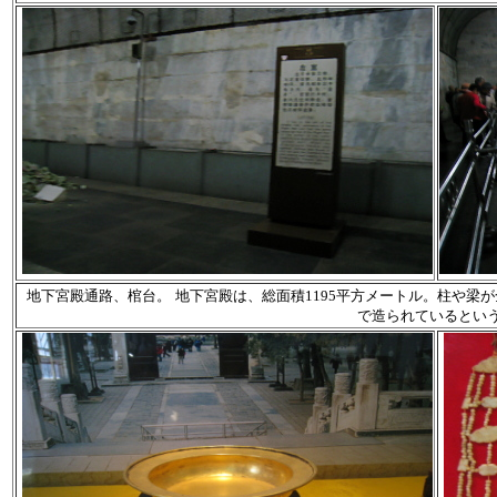
地下宮殿通路、棺台。
地下宮殿は、総面積1195平方メートル。柱や梁が
で造られているとい