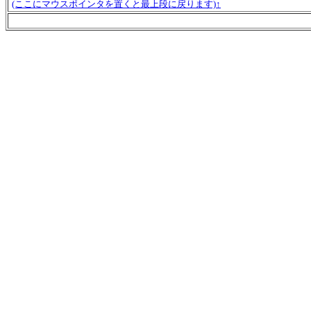
(ここにマウスポインタを置くと最上段に戻ります)↑