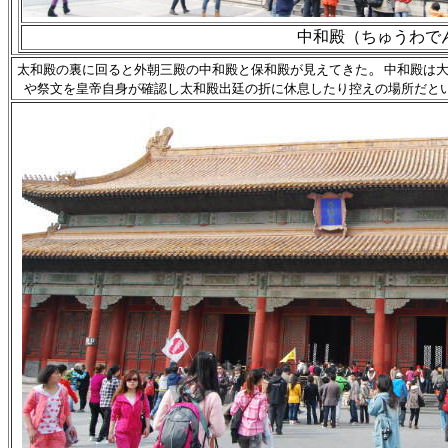
中和殿（ちゅうわで
。
太和殿の裏に回ると外朝三殿の中和殿と
保和殿
が見えてきた
中和殿は
や祭文を皇帝自身が確認し太和殿出廷の折に休息したり控えの場所だと