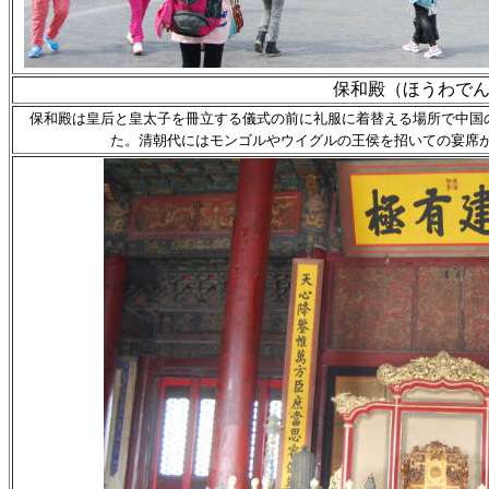
保和殿（ほうわで
保和殿は
皇后と皇太子を冊立する儀式の前に礼服に着替える場所で中国
た。清朝代にはモンゴルやウイグルの王侯を招いての宴席が