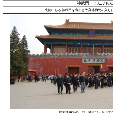
神武門（じんぶも
北側にある 神武門を出ると故宮博物院の入り
故宮博物院の出口「神武門」を出て