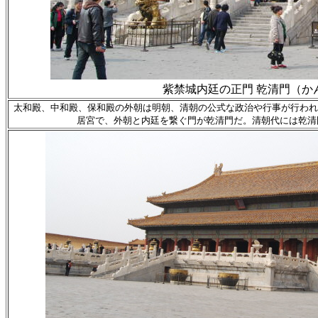
紫禁城内廷の正門 乾清門（か
太和殿、中和殿、保和殿の外朝は明朝、清朝の公式な政治や行事が行われ
居宮で、外朝と内廷を繋ぐ門が乾清門だ。清朝代には乾清