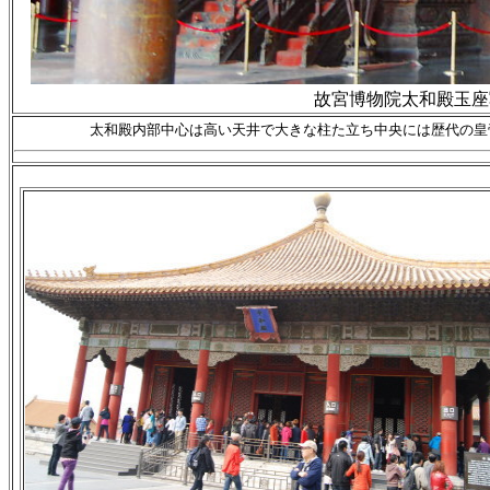
故宮博物院太和殿玉座
太和殿内部中心は高い天井で大きな柱た立ち中央には歴代の皇