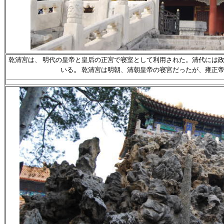
乾清宮は、 明代の皇帝と皇后の正宮で寝室として利用された。清代には政務
。
いる
乾清宮は明朝、清朝皇帝の寝宮だったが、雍正