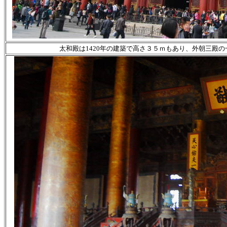
太和殿は1420年の建築で高さ３５ｍもあり、外朝三殿