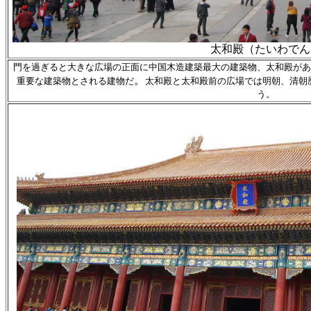
太和殿（たいわでん
門を過ぎると大きな広場の正面に中国木造建築最大の建築物、太和殿があ
。
重要な建築物とされる建物だ
太和殿と太和殿前の広場では明朝、清朝
う。