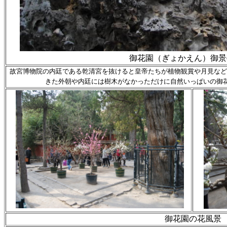
御花園（ぎょかえん）御景
故宮博物院の内廷である乾清宮を抜けると皇帝たちが植物観賞や月見など
きた外朝や内廷には樹木がなかっただけに自然いっぱいの御
御花園の花風景