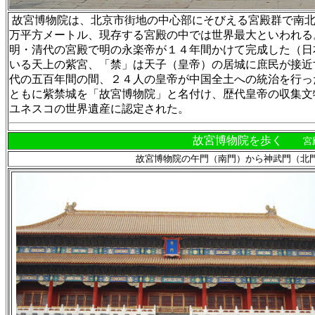
故宮博物院は、北京市街地の中心部にそびえる宮殿群で南北
万平方メートル、現存する宮殿の中では世界最大といわれる
明・清代の宮殿で明の永楽帝が１４年間かけて完成した（日
いる天上の紫宮、「禁」は天子（皇帝）の居城に庶民が接近
代の五百年間の間、２４人の皇帝が中国全土への統治を行っ
ともに紫禁城を「故宮博物院」と名付け、歴代皇帝の収集文
ユネスコの世界遺産に認定された。
故宮博物院を歩く
宮
故宮博物院の午門（南門）から神武門（北