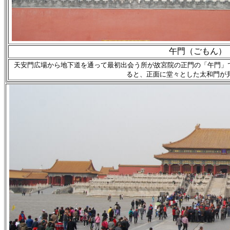
午門（ごもん）
天安門広場から地下道を通って最初出会う所が故宮院の正門の「午門」
ると、正面に堂々とした太和門が