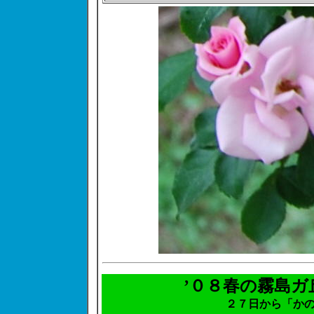
’０８春の霧島
２７日から「か