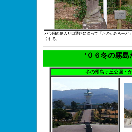
バラ園西側入り口通路に沿って「たのかみろーど
くれる。
’０６冬の霧
冬の霧島ヶ丘公園・