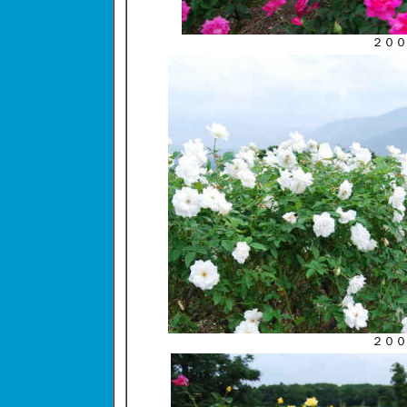
２００
２００