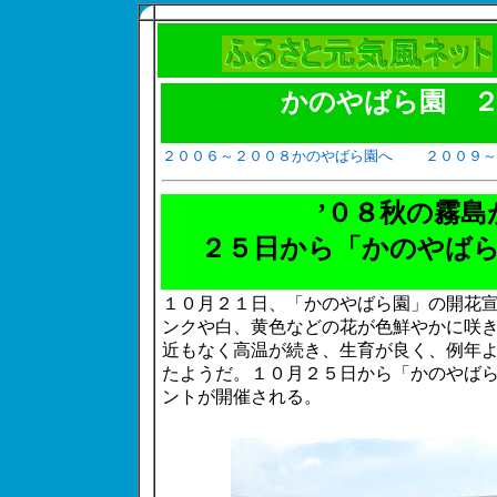
かのやばら園 ２
２００６～２００８かのやばら園へ
２００９
’０８秋の霧
２５日から「かのやば
１０月２１日、「かのやばら園」の開花
ンクや白、黄色などの花が色鮮やかに咲
近もなく高温が続き、生育が良く、例年
たようだ。１０月２５日から「かのやば
ントが開催される。