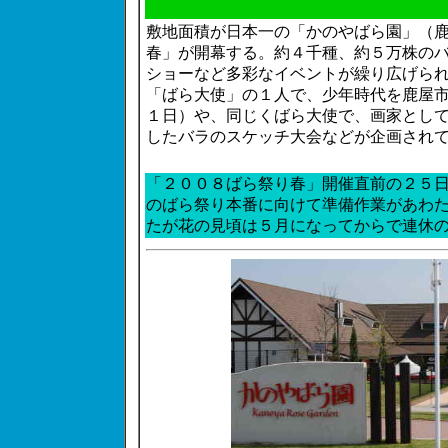
敷地面積が日本一の「かのやばら園」（
春」が開幕する。約４千種、約５万株の
ショーなど多彩なイベントが繰り広げら
「ばら大使」の１人で、少年時代を鹿屋
１日）や、同じくばら大使で、画家とし
したバラのスケッチ大会などが企画され
「２００８ばら祭り春」開催直前の２５
のばら祭り本番に向けて準備作業があわ
たが花の見頃は５月になってからで連休