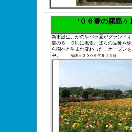
’０６春の
霧島ヶ
新市誕生、かのやバラ園がグランドオ
倍の８．０haに拡張、ばらの品種や
ら園へと生まれ変わった。オープンを
中。
探訪日２００６年５月５日