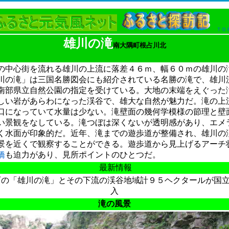
ＴＯ
雄川の滝
南大隅町根占川北
の中心街を流れる雄川の上流に落差４６ｍ、幅６０ｍの雄川の
川の滝」は三国名勝図会にも紹介されている名勝の滝で、雄川
南部県立自然公園の指定を受けている。大地の末端をえぐった
しい岩があらわになった渓谷で、雄大な自然が魅力だ。滝の上
口になっていて水量は少ない。滝壁面の幾何学模様の節理と壁
い景観をなしている。滝つぼは深くないが透明感があり、エメ
く水面が印象的だ。近年、滝までの遊歩道が整備され、雄川の
景を近くで観察することができる。遊歩道から見上げるアーチ
橋
も迫力があり、見所ポイントのひとつだ。
最新情報
の「雄川の滝」とその下流の渓谷地域計９５ヘクタールが国
入
滝の風景