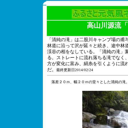
高山川源流
「清純の滝」は二股川キャンプ場の甫
林道に沿って沢が延々と続き、途中林
渓谷の相をなしている。「清純の滝」
る。ストレートに流れ落ちる滝でなく
方が変化に富み、絹糸を引くように流
だ。
最終更新日2014/02/24
落差２０ｍ、幅２０ｍの堂々とした清純の滝