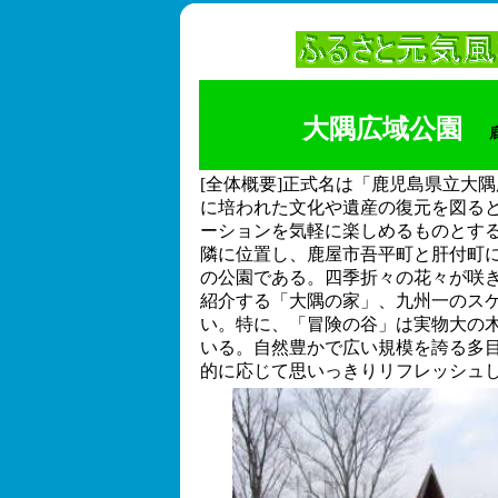
大隅広域公園
[全体概要]正式名は「鹿児島県立大
に培われた文化や遺産の復元を図る
ーションを気軽に楽しめるものとす
隣に位置し、鹿屋市吾平町と肝付町に
の公園である。四季折々の花々が咲
紹介する「大隅の家」、九州一のス
い。特に、「冒険の谷」は実物大の
いる。自然豊かで広い規模を誇る多
的に応じて思いっきりリフレッシュ